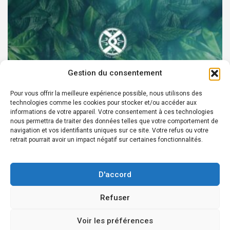
Gestion du consentement
Pour vous offrir la meilleure expérience possible, nous utilisons des
technologies comme les cookies pour stocker et/ou accéder aux
PARTENAIRES
informations de votre appareil. Votre consentement à ces technologies
nous permettra de traiter des données telles que votre comportement de
Devenez Ambassadeur XOCHI BOTANICALS –
navigation et vos identifiants uniques sur ce site. Votre refus ou votre
retrait pourrait avoir un impact négatif sur certaines fonctionnalités.
« El espíritu francés con corazón de México! »
24 août 2022
Rédacteur
D'accord
Refuser
Copyright © 2026
Édition en ligne depuis 2007 - Courriel Infos:
Voir les préférences
redaction@laprensafrancesa.com.mx