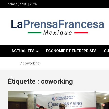
Aller
samedi, août 8, 2026
au
contenu
ACTUALITÉS
ÉCONOMIE ET ENTREPRISES
CU
Accueil
coworking
Étiquette :
coworking