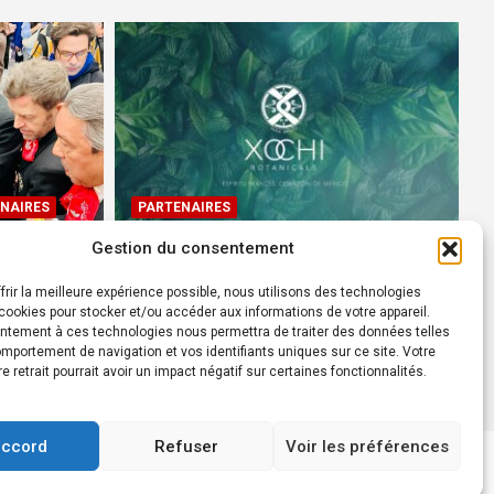
NAIRES
PARTENAIRES
Gestion du consentement
Devenez Ambassadeur XOCHI
BOTANICALS – « El espíritu
frir la meilleure expérience possible, nous utilisons des technologies
rtes à
francés con corazón de
ookies pour stocker et/ou accéder aux informations de votre appareil.
ntement à ces technologies nous permettra de traiter des données telles
México! »
mportement de navigation et vos identifiants uniques sur ce site. Votre
24 août 2022
Rédacteur
re retrait pourrait avoir un impact négatif sur certaines fonctionnalités.
accord
Refuser
Voir les préférences