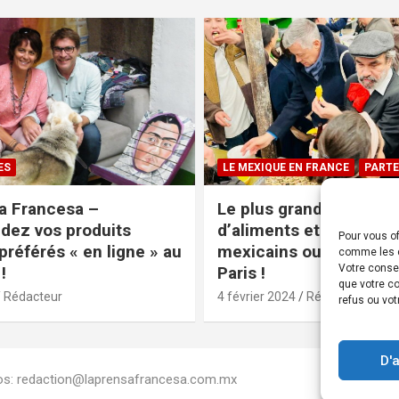
ES
LE MEXIQUE EN FRANCE
PARTE
a Francesa –
Le plus grand magasin
ez vos produits
d’aliments et produits
Pour vous of
préférés « en ligne » au
mexicains ouvre ses po
comme les c
Votre conse
!
Paris !
que votre co
Rédacteur
4 février 2024
Rédacteur
refus ou vot
D'
Infos: redaction@laprensafrancesa.com.mx