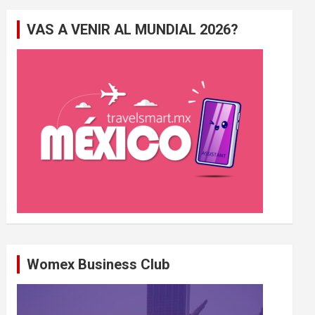
e
VAS A VENIR AL MUNDIAL 2026?
r
c
h
e
r
Womex Business Club