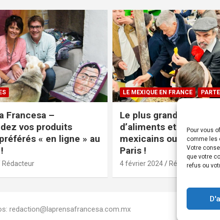
ES
LE MEXIQUE EN FRANCE
PARTE
a Francesa –
Le plus grand magasin
ez vos produits
d’aliments et produits
Pour vous of
préférés « en ligne » au
mexicains ouvre ses po
comme les c
Votre conse
!
Paris !
que votre co
Rédacteur
4 février 2024
Rédacteur
refus ou vot
D'
Infos: redaction@laprensafrancesa.com.mx