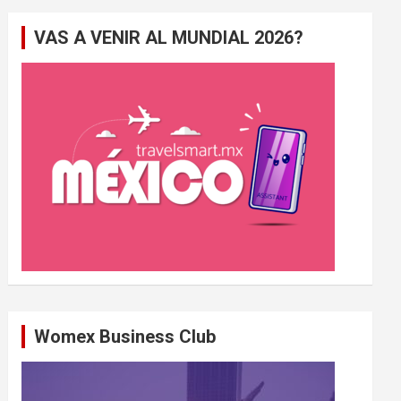
e
VAS A VENIR AL MUNDIAL 2026?
r
c
h
e
r
Womex Business Club