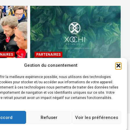
NAIRES
PARTENAIRES
Gestion du consentement
Devenez Ambassadeur XOCHI
BOTANICALS – « El espíritu
frir la meilleure expérience possible, nous utilisons des technologies
rtes à
francés con corazón de
ookies pour stocker et/ou accéder aux informations de votre appareil.
ntement à ces technologies nous permettra de traiter des données telles
México! »
mportement de navigation et vos identifiants uniques sur ce site. Votre
24 août 2022
Rédacteur
re retrait pourrait avoir un impact négatif sur certaines fonctionnalités.
accord
Refuser
Voir les préférences