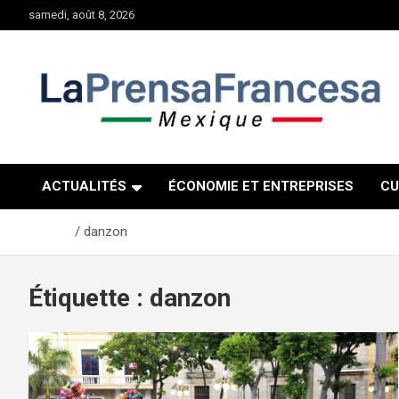
Aller
samedi, août 8, 2026
au
contenu
ACTUALITÉS
ÉCONOMIE ET ENTREPRISES
CU
Accueil
danzon
Étiquette :
danzon