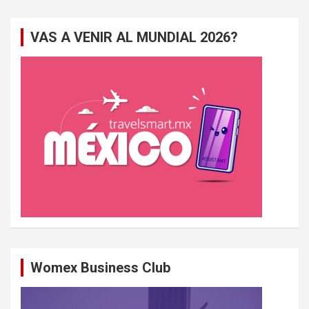
h
e
VAS A VENIR AL MUNDIAL 2026?
r
c
h
e
r
Womex Business Club