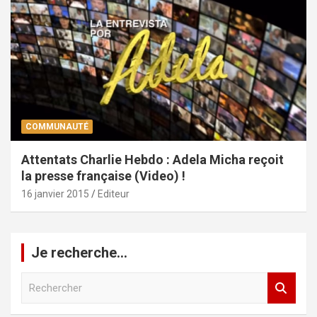
COMMUNAUTÉ
Attentats Charlie Hebdo : Adela Micha reçoit
la presse française (Video) !
16 janvier 2015
Editeur
Je recherche…
R
e
c