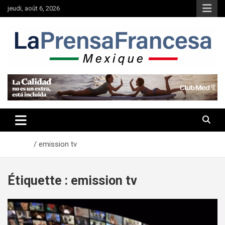
Aller
jeudi, août 6, 2026
au
contenu
Accueil
emission tv
Étiquette :
emission tv