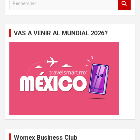
e
c
h
e
VAS A VENIR AL MUNDIAL 2026?
r
c
h
e
r
Womex Business Club