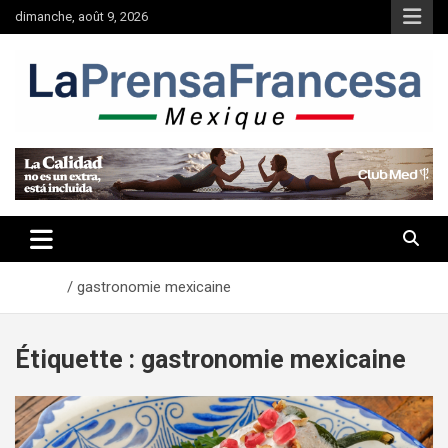
Aller
dimanche, août 9, 2026
au
contenu
Accueil
gastronomie mexicaine
Étiquette :
gastronomie mexicaine