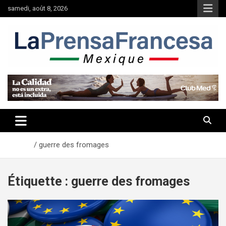
Aller
samedi, août 8, 2026
au
contenu
Accueil
guerre des fromages
Étiquette :
guerre des fromages