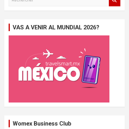
e
c
h
e
VAS A VENIR AL MUNDIAL 2026?
r
c
h
e
r
Womex Business Club