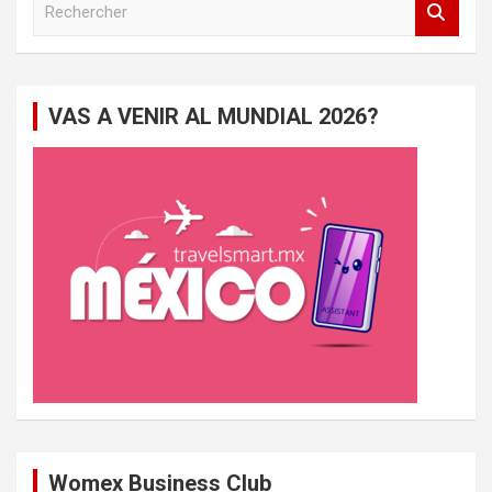
e
c
h
e
VAS A VENIR AL MUNDIAL 2026?
r
c
h
e
r
Womex Business Club