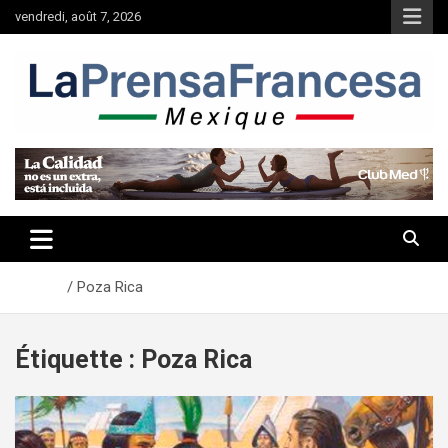
Aller
vendredi, août 7, 2026
au
contenu
Accueil
Poza Rica
Étiquette :
Poza Rica