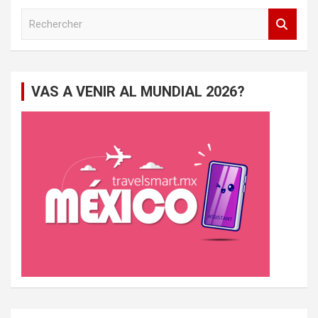
R
e
c
h
e
VAS A VENIR AL MUNDIAL 2026?
r
c
h
e
r