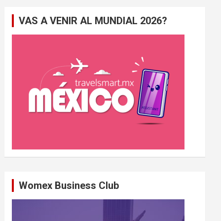
e
VAS A VENIR AL MUNDIAL 2026?
r
c
h
e
r
Womex Business Club