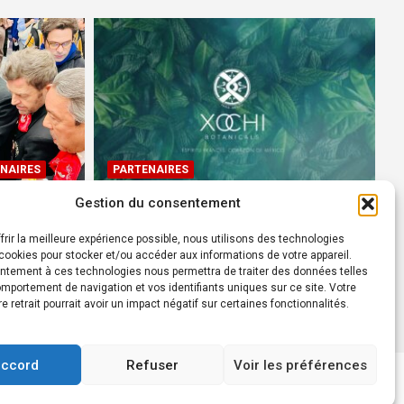
NAIRES
PARTENAIRES
Gestion du consentement
Devenez Ambassadeur XOCHI
BOTANICALS – « El espíritu
frir la meilleure expérience possible, nous utilisons des technologies
rtes à
francés con corazón de
ookies pour stocker et/ou accéder aux informations de votre appareil.
ntement à ces technologies nous permettra de traiter des données telles
México! »
mportement de navigation et vos identifiants uniques sur ce site. Votre
24 août 2022
Rédacteur
re retrait pourrait avoir un impact négatif sur certaines fonctionnalités.
accord
Refuser
Voir les préférences