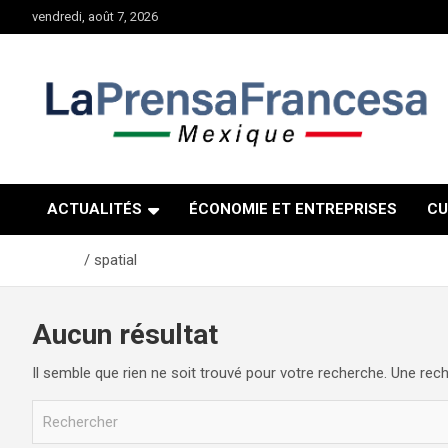
Aller
vendredi, août 7, 2026
au
contenu
ACTUALITÉS
ÉCONOMIE ET ENTREPRISES
CU
Accueil
spatial
Aucun résultat
Il semble que rien ne soit trouvé pour votre recherche. Une rech
R
e