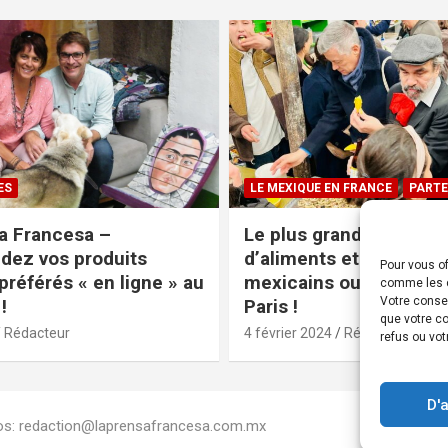
ES
LE MEXIQUE EN FRANCE
PARTE
a Francesa –
Le plus grand magasin
ez vos produits
d’aliments et produits
Pour vous of
préférés « en ligne » au
mexicains ouvre ses po
comme les c
Votre conse
!
Paris !
que votre co
Rédacteur
4 février 2024
Rédacteur
refus ou vot
D'
Infos: redaction@laprensafrancesa.com.mx