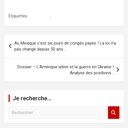
Étiquettes:
journalistes
,
presse au mexique
Navigation
Au Mexique c’est six jours de congés payés ! La loi n’a
de
pas changé depuis 50 ans…
l’article
Dossier – L’Amérique latine et la guerre en Ukraine !
Analyse des positions…
Je recherche…
R
e
c
h