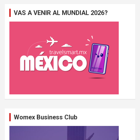
e
VAS A VENIR AL MUNDIAL 2026?
r
c
h
e
r
Womex Business Club