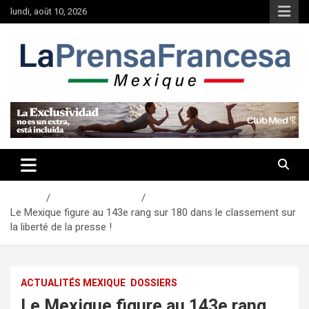
Aller
lundi, août 10, 2026
au
contenu
Accueil
Actualités Mexique
Le Mexique figure au 143e rang sur 180 dans le classement sur
la liberté de la presse !
ACTUALITÉS MEXIQUE
DOSSIERS
Le Mexique figure au 143e rang