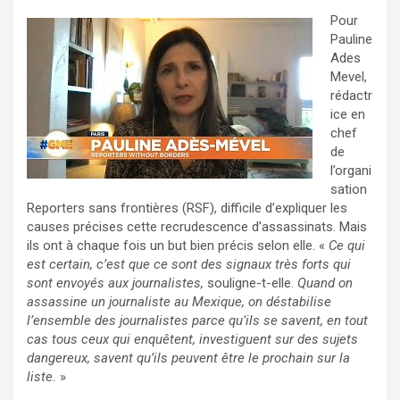
Pour
Pauline
Ades
Mevel,
rédactr
ice en
chef
de
l’organi
sation
Reporters sans frontières (RSF), difficile d’expliquer les
causes précises cette recrudescence d’assassinats. Mais
ils ont à chaque fois un but bien précis selon elle. «
Ce qui
est certain, c’est que ce sont des signaux très forts qui
sont envoyés aux journalistes,
souligne-t-elle.
Quand on
assassine un journaliste au Mexique, on déstabilise
l’ensemble des journalistes parce qu’ils se savent, en tout
cas tous ceux qui enquêtent, investiguent sur des sujets
dangereux, savent qu’ils peuvent être le prochain sur la
liste.
»