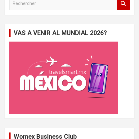
e
c
h
e
VAS A VENIR AL MUNDIAL 2026?
r
c
h
e
r
Womex Business Club