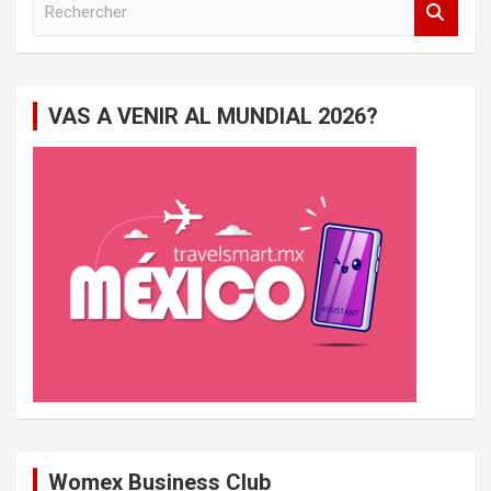
e
c
h
e
VAS A VENIR AL MUNDIAL 2026?
r
c
h
e
r
Womex Business Club