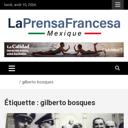
Aller
lundi, août 10, 2026
au
contenu
Accueil
gilberto bosques
Étiquette :
gilberto bosques