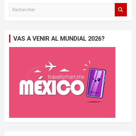
R
e
c
h
e
VAS A VENIR AL MUNDIAL 2026?
r
c
h
e
r