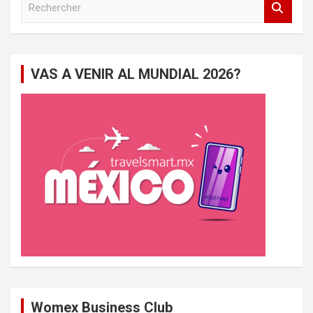
e
c
h
e
VAS A VENIR AL MUNDIAL 2026?
r
c
h
e
r
Womex Business Club