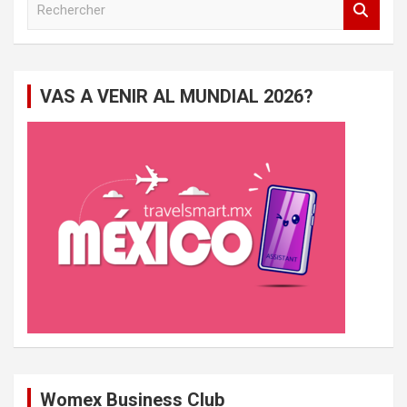
e
c
h
e
VAS A VENIR AL MUNDIAL 2026?
r
c
h
e
r
Womex Business Club