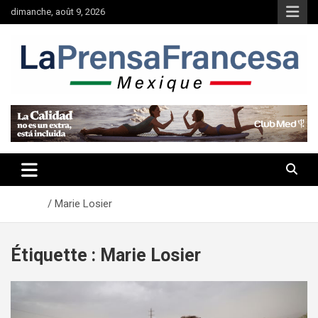
Aller
dimanche, août 9, 2026
au
contenu
Accueil
Marie Losier
Étiquette :
Marie Losier