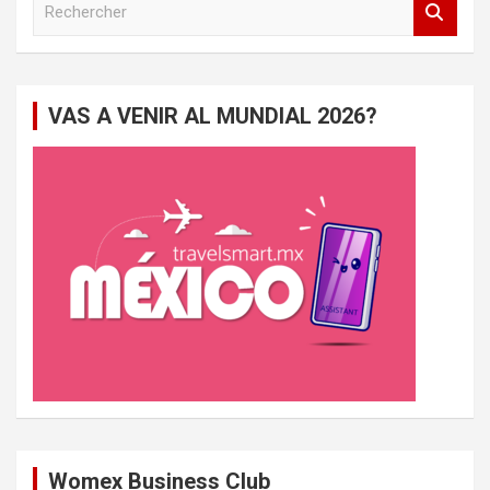
e
c
h
e
VAS A VENIR AL MUNDIAL 2026?
r
c
h
e
r
Womex Business Club