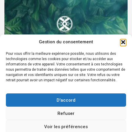
Gestion du consentement
Pour vous offrir la meilleure expérience possible, nous utilisons des
technologies comme les cookies pour stocker et/ou accéder aux
PARTENAIRES
informations de votre appareil. Votre consentement à ces technologies
nous permettra de traiter des données telles que votre comportement de
Devenez Ambassadeur XOCHI BOTANICALS –
navigation et vos identifiants uniques sur ce site. Votre refus ou votre
retrait pourrait avoir un impact négatif sur certaines fonctionnalités.
« El espíritu francés con corazón de México! »
24 août 2022
Rédacteur
D'accord
Refuser
Copyright © 2026
Édition en ligne depuis 2007 - Courriel Infos:
Voir les préférences
redaction@laprensafrancesa.com.mx