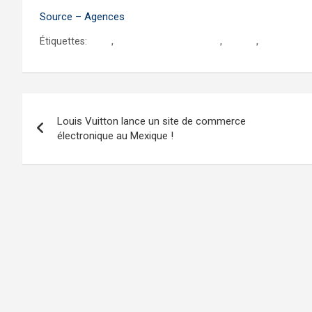
Source – Agences
Étiquettes:
amlo
,
journalistes au mexique
,
mexico
,
mexique
Navigation
Louis Vuitton lance un site de commerce
de
électronique au Mexique !
l’article