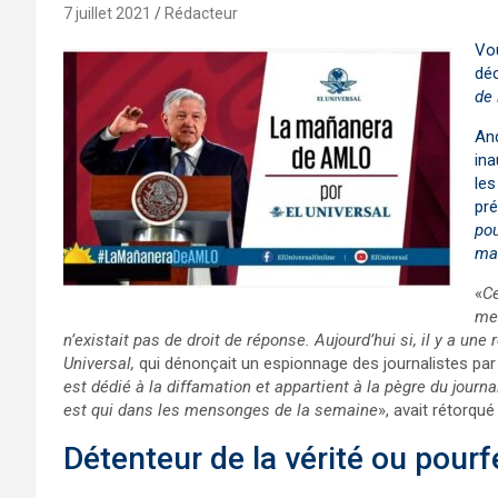
7 juillet 2021
Rédacteur
Vo
déc
de
An
ina
les
pré
pou
ma
«
Ce
men
n’existait pas de droit de réponse. Aujourd’hui si, il y a une
Universal,
qui dénonçait un espionnage des journalistes par
est dédié à la diffamation et appartient à la pègre du journ
est qui dans les mensonges de la semaine
», avait rétorq
Détenteur de la vérité ou pour