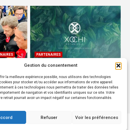
NAIRES
PARTENAIRES
Gestion du consentement
Devenez Ambassadeur XOCHI
BOTANICALS – « El espíritu
frir la meilleure expérience possible, nous utilisons des technologies
rtes à
francés con corazón de
ookies pour stocker et/ou accéder aux informations de votre appareil.
ntement à ces technologies nous permettra de traiter des données telles
México! »
mportement de navigation et vos identifiants uniques sur ce site. Votre
24 août 2022
Rédacteur
re retrait pourrait avoir un impact négatif sur certaines fonctionnalités.
accord
Refuser
Voir les préférences