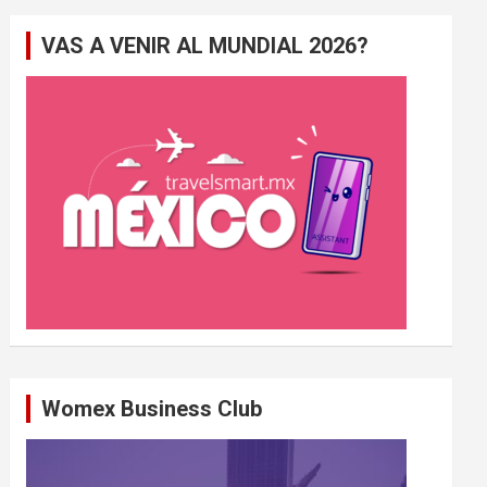
e
VAS A VENIR AL MUNDIAL 2026?
r
c
h
e
r
Womex Business Club