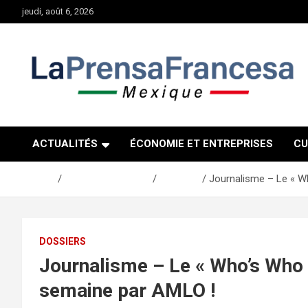
Aller
jeudi, août 6, 2026
au
contenu
ACTUALITÉS
ÉCONOMIE ET ENTREPRISES
CU
Accueil
Actualités Mexique
Dossiers
Journalisme – Le « W
DOSSIERS
Journalisme – Le « Who’s Who
semaine par AMLO !