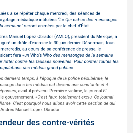
uées à se répéter chaque mercredi, des séances de
ryptage médiatique intitulées
“Le Qui est-ce des mensonges
 la semaine”
seront animées par le chef d’État.
drés Manuel López Obrador (AMLO), président du Mexique, a
uguré un drôle d’exercice le 30 juin dernier. Désormais, tous
 mercredis, au cours de sa conférence de presse, le
sident fera «
un
Who’s Who
des mensonges de la semaine
r lutter contre les fausses nouvelles. Pour contrer toutes les
nipulations des médias grand public
».
s derniers temps, à l’époque de la police néolibérale, le
songe dans les médias est devenu une constante et il
 réponse
», avait-il prévenu. Première victime, le journal
El
 le gouvernement. «
C’est faux, totalement exclu. Ce journal
alisme. C’est pourquoi nous allons avoir cette section de qui
ué Andrés Manuel López Obrador.
fendeur des contre-vérités