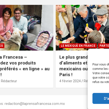
ES
LE MEXIQUE EN FRANCE
PARTE
a Francesa –
Le plus grand magasin
ez vos produits
d’aliments et produits
Pour vous of
préférés « en ligne » au
mexicains ouvre ses po
comme les c
Votre conse
!
Paris !
que votre co
Rédacteur
4 février 2024
Rédacteur
refus ou vot
D'
Infos: redaction@laprensafrancesa.com.mx