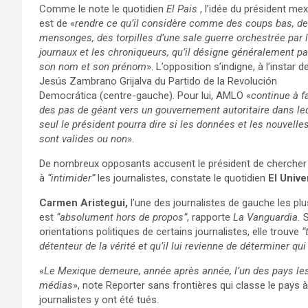
Comme le note le quotidien
El Pais
, l’idée du président mex
est de «
rendre ce qu’il considère comme des coups bas, d
mensonges, des torpilles d’une sale guerre orchestrée par 
journaux et les chroniqueurs, qu’il désigne généralement pa
son nom et son prénom
». L’opposition s’indigne, à l’instar d
Jesús Zambrano Grijalva du Partido de la Revolución
Democrática (centre-gauche). Pour lui, AMLO «
continue à f
des pas de géant vers un gouvernement autoritaire dans le
seul le président pourra dire si les données et les nouvelle
sont valides ou non
».
De nombreux opposants accusent le président de chercher
à
“intimider”
les journalistes,
constate le quotidien
El Unive
Carmen Aristegui,
l’une des journalistes de gauche les pl
est
“absolument hors de propos”
, rapporte
La Vanguardia.
S
orientations politiques de certains journalistes, elle trouve
“
détenteur de la vérité et qu’il lui revienne de déterminer q
«
Le Mexique demeure, année après année, l’un des pays le
médias
», note Reporter sans frontières qui classe le pays à 
journalistes y ont été tués.