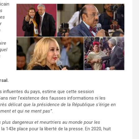
icain
es
les
r
e
aire
quel
s
rsal.
us influentes du pays, estime que cette session
ans nier l’existence des fausses informations ni les
très délicat que la présidence de la République s’érige en
ui ment et qui ne ment pas”
.
s plus dangereux et meurtriers au monde pour les
la 143e place pour la liberté de la presse. En 2020, huit