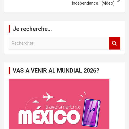
indépendance ! (video)
Je recherche…
R
e
c
h
e
VAS A VENIR AL MUNDIAL 2026?
r
c
h
e
r