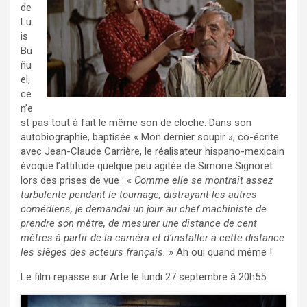
de
Lu
is
Bu
ñu
el,
ce
n’e
st pas tout à fait le même son de cloche. Dans son
autobiographie, baptisée « Mon dernier soupir », co-écrite
avec Jean-Claude Carrière, le réalisateur hispano-mexicain
évoque l’attitude quelque peu agitée de Simone Signoret
lors des prises de vue : «
Comme elle se montrait assez
turbulente pendant le tournage, distrayant les autres
comédiens, je demandai un jour au chef machiniste de
prendre son mètre, de mesurer une distance de cent
mètres à partir de la caméra et d’installer à cette distance
les sièges des acteurs français.
» Ah oui quand même !
Le film repasse sur Arte le lundi 27 septembre à 20h55.