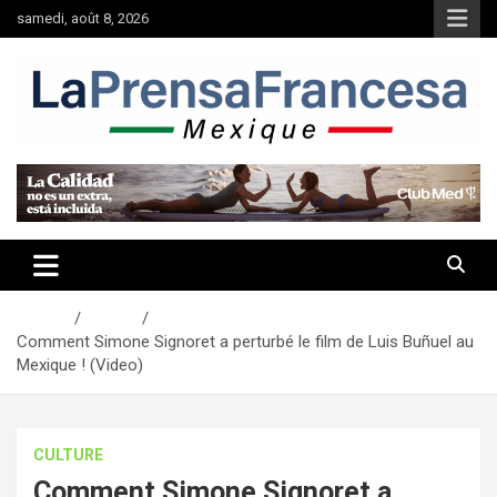
Aller
samedi, août 8, 2026
au
contenu
Accueil
Culture
Comment Simone Signoret a perturbé le film de Luis Buñuel au
Mexique ! (Video)
CULTURE
Comment Simone Signoret a