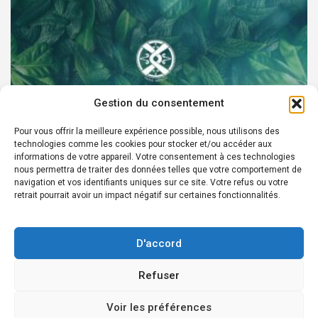
Gestion du consentement
Pour vous offrir la meilleure expérience possible, nous utilisons des
technologies comme les cookies pour stocker et/ou accéder aux
PARTENAIRES
informations de votre appareil. Votre consentement à ces technologies
nous permettra de traiter des données telles que votre comportement de
Devenez Ambassadeur XOCHI BOTANICALS –
navigation et vos identifiants uniques sur ce site. Votre refus ou votre
retrait pourrait avoir un impact négatif sur certaines fonctionnalités.
« El espíritu francés con corazón de México! »
24 août 2022
Rédacteur
D'accord
Refuser
Copyright © 2026
Édition en ligne depuis 2007 - Courriel Infos:
Voir les préférences
redaction@laprensafrancesa.com.mx