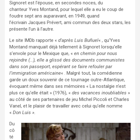
Signoret est l’épouse, en secondes noces, du
chanteur Yves Montand, pour lequel elle a eu le coup de
foudre sept ans auparavant, en 1949, quand
l’écrivain Jacques Prévert, ami commun des deux stars, les
présente l’un à l’autre.
Le site IMDb rapporte «
d’après Luis Buñuel
« , qu’Yves
Montand manquait déjà tellement à Signoret lorsqu’elle
s’envole pour le Mexique que, «
en chemin pour nous
rejoindre (…), elle a glissé des documents communistes
dans son passeport, espérant se faire refouler par
l’immigration américaine
« . Malgré tout, la comédienne
garde un doux souvenir de ce tournage outre-Atlantique,
évoquant même dans ses mémoires « La nostalgie n’est
plus ce qu’elle était » (1976), «
des vacances inoubliables
»
au côté de ses partenaires de jeu Michel Piccoli et Charles
Vanel, et le plaisir de travailler avec celui qu’elle nomme
«
Don Luis ».
Du
cô
té