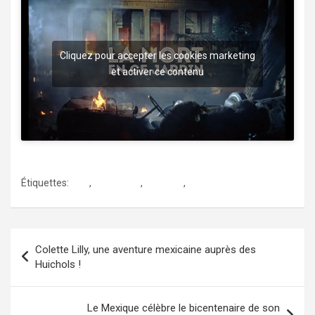
Cliquez pour accepter les cookies marketing
et activer ce contenu
Étiquettes:
arte
,
luis bunuel
,
mexique
,
simone signoret
Navigation
Colette Lilly, une aventure mexicaine auprès des
de
Huichols !
l’article
Le Mexique célèbre le bicentenaire de son