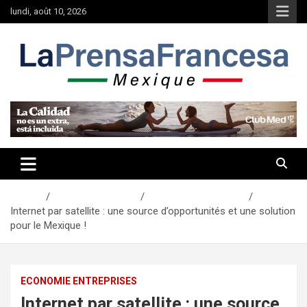
Aller
lundi, août 10, 2026
au
contenu
Accueil
Actualités Mexique
Economie Entreprises
Internet par satellite : une source d’opportunités et une solution
pour le Mexique !
ECONOMIE ENTREPRISES
Internet par satellite : une source