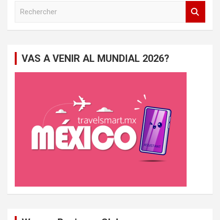
R
e
c
h
e
VAS A VENIR AL MUNDIAL 2026?
r
c
h
e
r