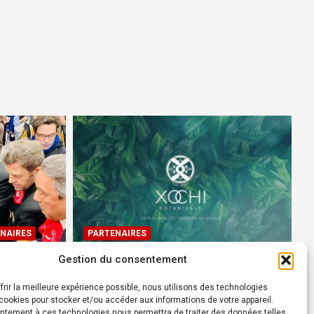
NAIRES
PARTENAIRES
Gestion du consentement
Devenez Ambassadeur XOCHI
BOTANICALS – « El espíritu
frir la meilleure expérience possible, nous utilisons des technologies
rtes à
francés con corazón de
ookies pour stocker et/ou accéder aux informations de votre appareil.
ntement à ces technologies nous permettra de traiter des données telles