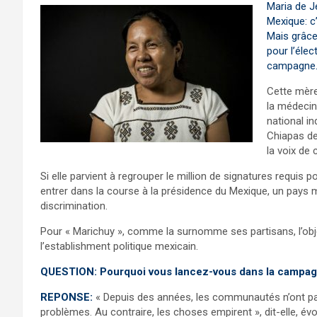
Maria de J
Mexique: c
Mais grâce
pour l’élec
campagne
Cette mère 
la médecine
national i
Chiapas de
la voix de
Si elle parvient à regrouper le million de signatures requis 
entrer dans la course à la présidence du Mexique, un pays 
discrimination.
Pour « Marichuy », comme la surnomme ses partisans, l’obje
l’establishment politique mexicain.
QUESTION: Pourquoi vous lancez-vous dans la campagn
REPONSE:
« Depuis des années, les communautés n’ont pa
problèmes. Au contraire, les choses empirent », dit-elle, évoq