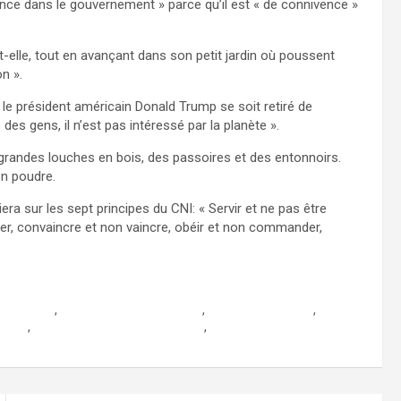
iance dans le gouvernement » parce qu’il est « de connivence »
elle, tout en avançant dans son petit jardin où poussent
on ».
 le président américain Donald Trump se soit retiré de
e des gens, il n’est pas intéressé par la planète ».
grandes louches en bois, des passoires et des entonnoirs.
 en poudre.
era sur les sept principes du CNI: « Servir et ne pas être
acer, convaincre et non vaincre, obéir et non commander,
,
elections
,
informations au mexique
,
la prensa francesa
,
xique
,
quotidien francais au mexique
,
tourimex.fr