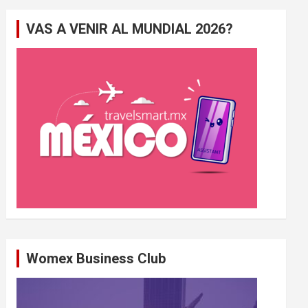
e
VAS A VENIR AL MUNDIAL 2026?
r
c
h
e
r
Womex Business Club