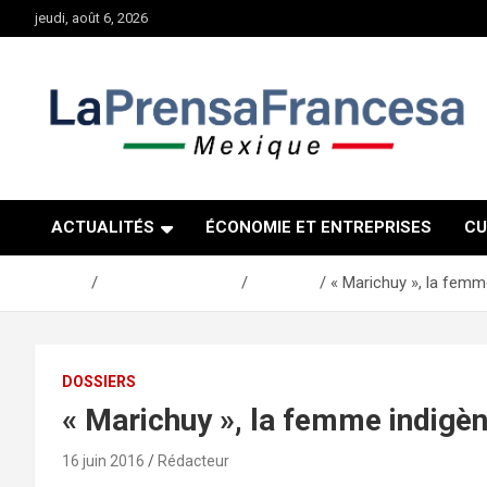
Aller
jeudi, août 6, 2026
au
contenu
ACTUALITÉS
ÉCONOMIE ET ENTREPRISES
CU
Accueil
Actualités Mexique
Dossiers
« Marichuy », la femme
DOSSIERS
« Marichuy », la femme indigène
16 juin 2016
Rédacteur