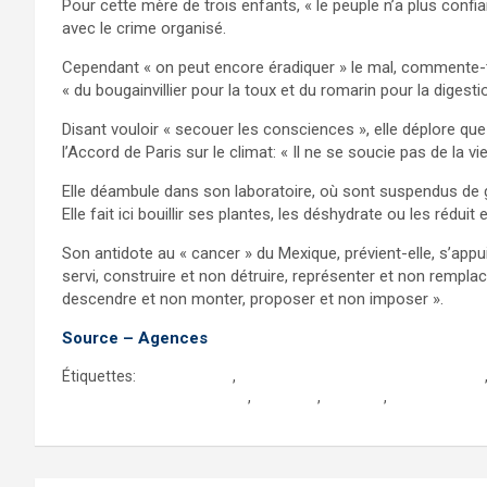
Pour cette mère de trois enfants, « le peuple n’a plus conf
avec le crime organisé.
Cependant « on peut encore éradiquer » le mal, commente-t-
« du bougainvillier pour la toux et du romarin pour la digesti
Disant vouloir « secouer les consciences », elle déplore que
l’Accord de Paris sur le climat: « Il ne se soucie pas de la vi
Elle déambule dans son laboratoire, où sont suspendus de 
Elle fait ici bouillir ses plantes, les déshydrate ou les réduit
Son antidote au « cancer » du Mexique, prévient-elle, s’appui
servi, construire et non détruire, représenter et non rempl
descendre et non monter, proposer et non imposer ».
Source – Agences
Étiquettes:
alain figadere
,
communaute francaise du mexique
le grandjournal du mexique
,
Marichuy
,
mexique
,
presse au me