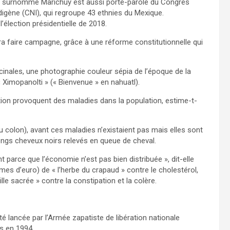
n surnomme Marichuy est aussi porte-parole du Congrès
ndigène (CNI), qui regroupe 43 ethnies du Mexique.
élection présidentielle de 2018.
urra faire campagne, grâce à une réforme constitutionnelle qui
icinales, une photographie couleur sépia de l’époque de la
 Ximopanolti » (« Bienvenue » en nahuatl).
ution provoquent des maladies dans la population, estime-t-
 colon), avant ces maladies n’existaient pas mais elles sont
ongs cheveux noirs relevés en queue de cheval.
 parce que l’économie n’est pas bien distribuée », dit-elle
mes d’euro) de « l’herbe du crapaud » contre le cholestérol,
lle sacrée » contre la constipation et la colère.
té lancée par l’Armée zapatiste de libération nationale
s en 1994.