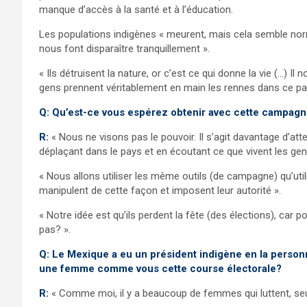
manque d’accès à la santé et à l’éducation.
Les populations indigènes « meurent, mais cela semble norm
nous font disparaître tranquillement ».
« Ils détruisent la nature, or c’est ce qui donne la vie (…) Il
gens prennent véritablement en main les rennes dans ce pa
Q: Qu’est-ce vous espérez obtenir avec cette campag
R:
« Nous ne visons pas le pouvoir. Il s’agit davantage d’at
déplaçant dans le pays et en écoutant ce que vivent les gen
« Nous allons utiliser les même outils (de campagne) qu’uti
manipulent de cette façon et imposent leur autorité ».
« Notre idée est qu’ils perdent la fête (des élections), car p
pas? ».
Q: Le Mexique a eu un président indigène en la perso
une femme comme vous cette course électorale?
R:
« Comme moi, il y a beaucoup de femmes qui luttent, seu