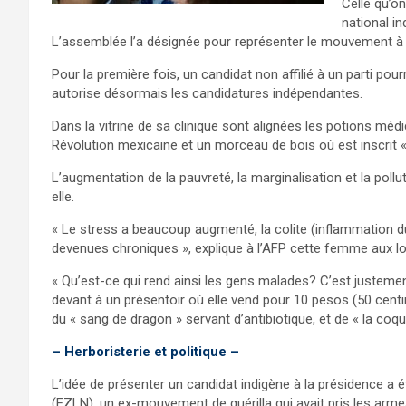
Celle qu’o
national i
L’assemblée l’a désignée pour représenter le mouvement à l’
Pour la première fois, un candidat non affilié à un parti po
autorise désormais les candidatures indépendantes.
Dans la vitrine de sa clinique sont alignées les potions méd
Révolution mexicaine et un morceau de bois où est inscrit «
L’augmentation de la pauvreté, la marginalisation et la poll
elle.
« Le stress a beaucoup augmenté, la colite (inflammation du
devenues chroniques », explique à l’AFP cette femme aux l
« Qu’est-ce qui rend ainsi les gens malades? C’est justement
devant à un présentoir où elle vend pour 10 pesos (50 centi
du « sang de dragon » servant d’antibiotique, et de « la coqui
– Herboristerie et politique –
L’idée de présenter un candidat indigène à la présidence a é
(EZLN), un ex-mouvement de guérilla qui avait pris les arme