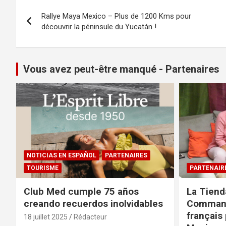
Navigation
Rallye Maya Mexico – Plus de 1200 Kms pour
de
découvrir la péninsule du Yucatán !
l’article
Vous avez peut-être manqué - Partenaires
NOTICIAS EN ESPAÑOL
PARTENAIRES
TOURISME
PARTENAIR
Club Med cumple 75 años
La Tiend
creando recuerdos inolvidables
Command
français 
18 juillet 2025
Rédacteur