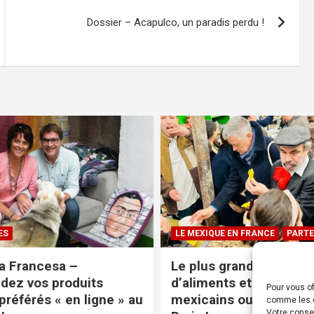
Dossier – Acapulco, un paradis perdu !
ES
LE MEXIQUE EN FRANCE
PARTE
a Francesa –
Le plus grand magasin
ez vos produits
d’aliments et produits
Pour vous of
préférés « en ligne » au
mexicains ouvre ses po
comme les c
Votre conse