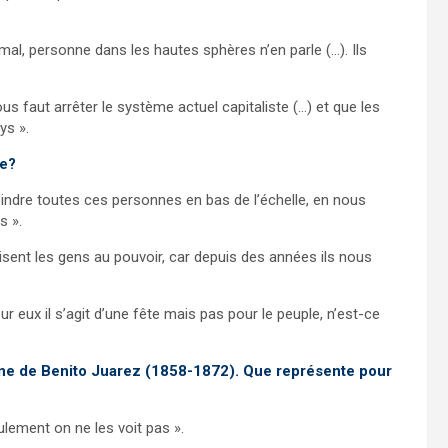
al, personne dans les hautes sphères n’en parle (…). Ils
 nous faut arrêter le système actuel capitaliste (…) et que les
ys ».
ne?
teindre toutes ces personnes en bas de l’échelle, en nous
s ».
lisent les gens au pouvoir, car depuis des années ils nous
our eux il s’agit d’une fête mais pas pour le peuple, n’est-ce
nne de Benito Juarez (1858-1872). Que représente pour
lement on ne les voit pas ».