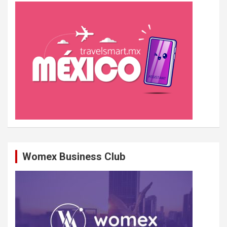
h
e
r
Womex Business Club