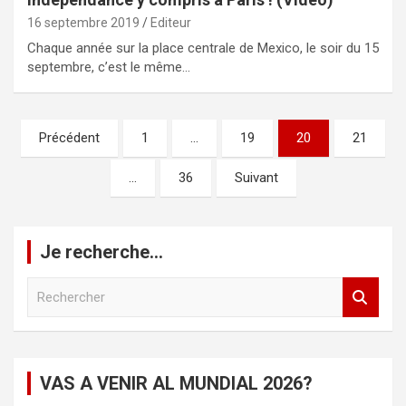
16 septembre 2019
Editeur
Chaque année sur la place centrale de Mexico, le soir du 15
septembre, c’est le même…
Pagination
Précédent
1
…
19
20
21
des
…
36
Suivant
publications
Je recherche…
R
e
c
h
e
VAS A VENIR AL MUNDIAL 2026?
r
c