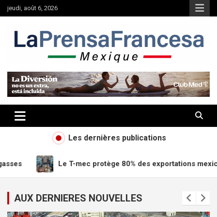
Aller
jeudi, août 6, 2026
au
contenu
Les dernières publications
otège 80% des exportations mexicaines vers les États-unis
AUX DERNIERES NOUVELLES