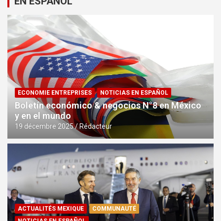
EN ESPAÑOL
ECONOMIE ENTREPRISES
NOTICIAS EN ESPAÑOL
Boletín económico & negocios N°8 en México
y en el mundo
19 décembre 2025
Rédacteur
ACTUALITÉS MEXIQUE
COMMUNAUTÉ